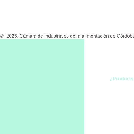
©+2026, Cámara de Industriales de la alimentación de Córdoba
¿Producis
¿Int
part
equi