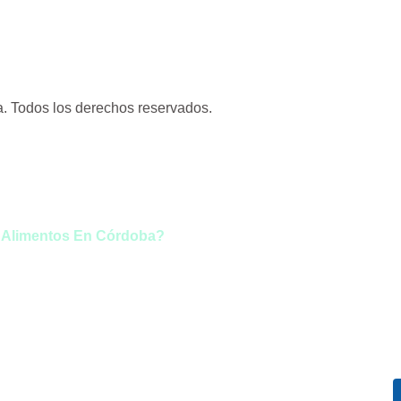
. Todos los derechos reservados.
 Alimentos En Córdoba?
eresado en formar
e de nuestro gran
po?